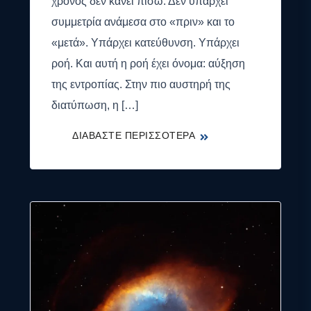
χρόνος δεν κάνει πίσω. Δεν υπάρχει
συμμετρία ανάμεσα στο «πριν» και το
«μετά». Υπάρχει κατεύθυνση. Υπάρχει
ροή. Και αυτή η ροή έχει όνομα: αύξηση
της εντροπίας. Στην πιο αυστηρή της
διατύπωση, η […]