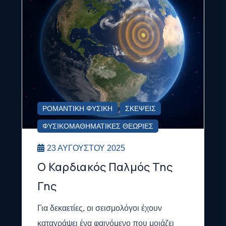
ΡΟΜΑΝΤΙΚΉ ΦΥΣΙΚΉ
ΣΚΈΨΕΙΣ
ΦΥΣΙΚΟΜΑΘΗΜΑΤΙΚΈΣ ΘΕΩΡΊΕΣ
23 ΑΥΓΟΎΣΤΟΥ 2025
Ο Καρδιακός Παλμός Της
Γης
Για δεκαετίες, οι σεισμολόγοι έχουν
καταγράψει ένα φαινόμενο που μοιάζει