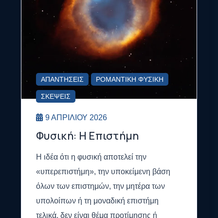
ΑΠΑΝΤΉΣΕΙΣ
ΡΟΜΑΝΤΙΚΉ ΦΥΣΙΚΉ
ΣΚΈΨΕΙΣ
9 ΑΠΡΙΛΊΟΥ 2026
Φυσική: Η Επιστήμη
Η ιδέα ότι η φυσική αποτελεί την
«υπερεπιστήμη», την υποκείμενη βάση
όλων των επιστημών, την μητέρα των
υπολοίπων ή τη μοναδική επιστήμη
τελικά, δεν είναι θέμα προτίμησης ή