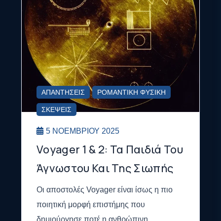
ΑΠΑΝΤΉΣΕΙΣ
ΡΟΜΑΝΤΙΚΉ ΦΥΣΙΚΉ
ΣΚΈΨΕΙΣ
5 ΝΟΕΜΒΡΊΟΥ 2025
Voyager 1 & 2: Τα Παιδιά Του
Άγνωστου Και Της Σιωπής
Οι αποστολές Voyager είναι ίσως η πιο
ποιητική μορφή επιστήμης που
δημιούργησε ποτέ η ανθρώπινη