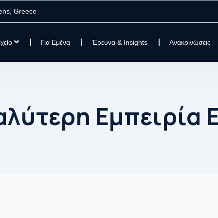
ens, Greece
χείο
Για Εμένα
Έρευνα & Insights
Ανακοινώσεις
αλύτερη Εμπειρία 