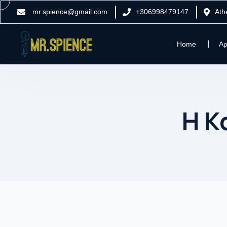
mr.spience@gmail.com
+306998479147
Ath
Home
Αρ
Η Κ