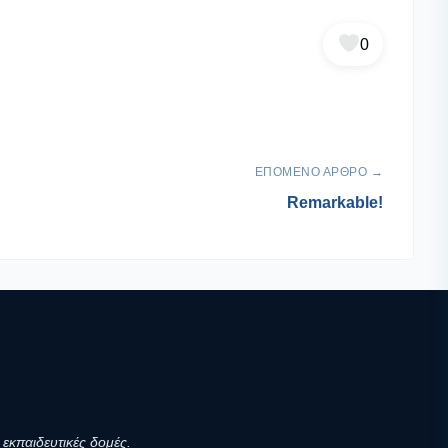
0
ΕΠΌΜΕΝΟ ΆΡΘΡΟ →
Remarkable!
εκπαιδευτικές δομές.