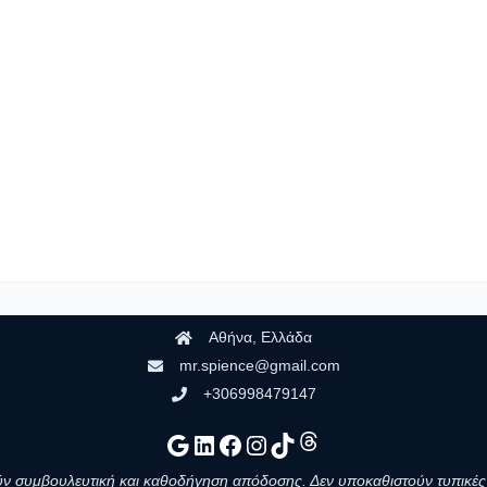
Αθήνα, Ελλάδα
mr.spience@gmail.com
+306998479147
Google
Linkedin
Facebook
Instagram
TikTok
Νήματα
ν συμβουλευτική και καθοδήγηση απόδοσης. Δεν υποκαθιστούν τυπικές 