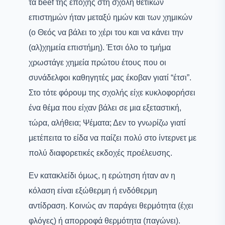
τα beef της εποχής στη σχολή θετικών
επιστημών ήταν μεταξύ ημών και των χημικών
(ο Θεός να βάλει το χέρι του και να κάνει την
(αλ)χημεία επιστήμη). Έτσι όλο το τμήμα
χρωστάγε χημεία πρώτου έτους που οι
συνάδελφοι καθηγητές μας έκοβαν γιατί “έτσι”.
Στο τότε φόρουμ της σχολής είχε κυκλοφορήσει
ένα θέμα που είχαν βάλει σε μια εξεταστική,
τώρα, αλήθεια; Ψέματα; Δεν το γνωρίζω γιατί
μετέπειτα το είδα να παίζει πολύ στο ίντερνετ με
πολύ διαφορετικές εκδοχές προέλευσης.
Εν κατακλείδι όμως, η ερώτηση ήταν αν η
κόλαση είναι εξώθερμη ή ενδόθερμη
αντίδραση. Κοινώς αν παράγει θερμότητα (έχει
φλόγες) ή απορροφά θερμότητα (παγώνει).