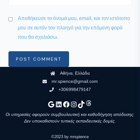
Αποθήκευσε το όνομά μου, email, και τον ιστότοπο
μου σε αυτόν τον πλοηγό για την επόμενη φορά
που θα σχολιάσω.
POST COMMENT
Αθήνα, Ελλάδα
mr.spience@gmail.com
+306998479147
Google
Linkedin
Facebook
Instagram
TikTok
Νήματα
Οι υπηρεσίες αφορούν συμβουλευτική και καθοδήγηση απόδοσης.
Δεν υποκαθιστούν τυπικές εκπαιδευτικές δομές.
©2023 by mrspience