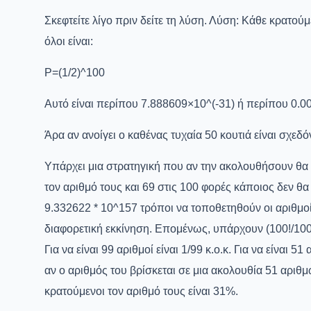
Σκεφτείτε λίγο πριν δείτε τη λύση. Λύση: Κάθε κρατούμ
όλοι είναι:
Ρ=(1/2)^100
Αυτό είναι περίπου 7.888609×10^(-31) ή περίπου 
Άρα αν ανοίγει ο καθένας τυχαία 50 κουτιά είναι σχεδό
Υπάρχει μια στρατηγική που αν την ακολουθήσουν θα 
τον αριθμό τους και 69 στις 100 φορές κάποιος δεν θ
9.332622 * 10^157 τρόποι να τοποθετηθούν οι αριθμοί
διαφορετική εκκίνηση. Επομένως, υπάρχουν (100!/100) 
Για να είναι 99 αριθμοί είναι 1/99 κ.ο.κ. Για να είναι 
αν ο αριθμός του βρίσκεται σε μια ακολουθία 51 αριθ
κρατούμενοι τον αριθμό τους είναι 31%.