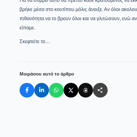
Για να συμβεί αυτό θα πρέπει κάθε κρατούμενος να εκκ
βρήκε μέσα στο κουτίπου μόλις άνοιξε. Αν όλοι ακολο
πιθανότητα να το βρουν όλοι και να γλιτώσουν, ενώ
είπαμε.
Σκεφτείτε το…
Μοιράσου αυτό το άρθρο