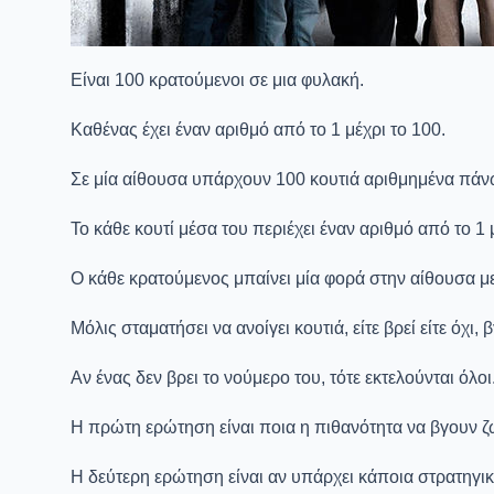
Είναι 100 κρατούμενοι σε μια φυλακή.
Καθένας έχει έναν αριθμό από το 1 μέχρι το 100.
Σε μία αίθουσα υπάρχουν 100 κουτιά αριθμημένα πάνω 
Το κάθε κουτί μέσα του περιέχει έναν αριθμό από το 1 
Ο κάθε κρατούμενος μπαίνει μία φορά στην αίθουσα με τ
Μόλις σταματήσει να ανοίγει κουτιά, είτε βρεί είτε όχι
Αν ένας δεν βρει το νούμερο του, τότε εκτελούνται όλοι
Η πρώτη ερώτηση είναι ποια η πιθανότητα να βγουν ζ
Η δεύτερη ερώτηση είναι αν υπάρχει κάποια στρατηγι