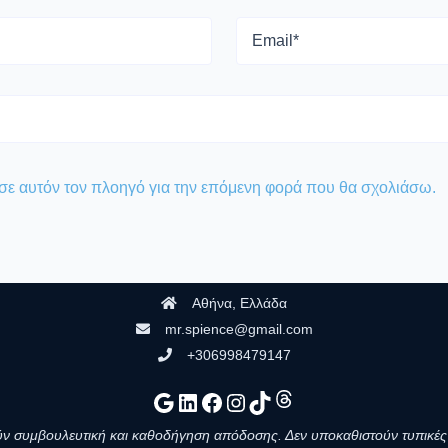
 σε αυτόν τον πλοηγό για την επόμενη φορά που θα σχολιάσω.
Αθήνα, Ελλάδα
mr.spience@gmail.com
+306998479147
Google
Linkedin
Facebook
Instagram
TikTok
Νήματα
ν συμβουλευτική και καθοδήγηση απόδοσης. Δεν υποκαθιστούν τυπικές 