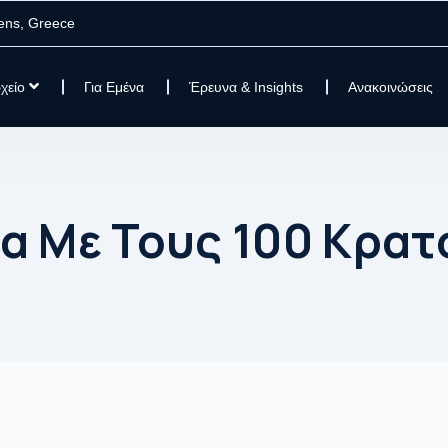
ens, Greece
χείο
Για Εμένα
Έρευνα & Insights
Ανακοινώσεις
μα Με Τους 100 Κρα