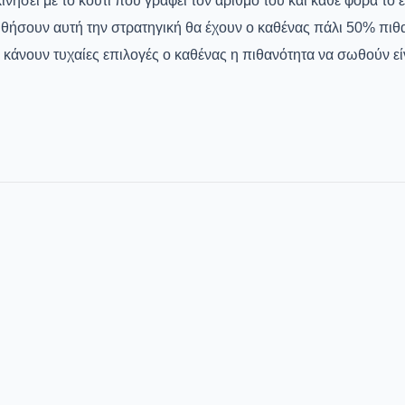
ινήσει με το κουτί που γράφει τον αριθμό του και κάθε φορά το 
υθήσουν αυτή την στρατηγική θα έχουν ο καθένας πάλι 50% πιθα
 αν κάνουν τυχαίες επιλογές ο καθένας η πιθανότητα να σωθο