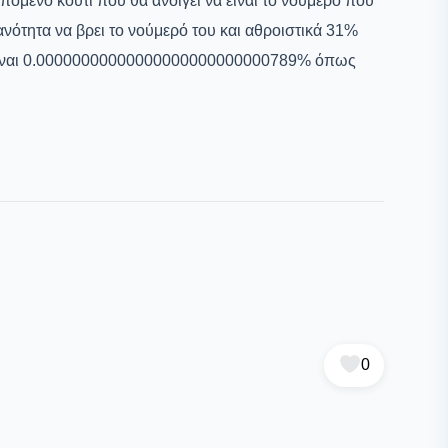
επόμενο κουτί που θα ανοίγει να είναι το νούμερο που
νότητα να βρει το νούμερό του και αθροιστικά 31%
ύν είναι 0.00000000000000000000000000789% όπως
0