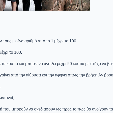
τους με ένα αριθμό από το 1 μέχρι το 100.
μέχρι το 100.
α κουτιά και μπορεί να ανοίξει μέχρι 50 κουτιά με στόχο να βρε
, βγαίνει από την αίθουσα και την αφήνει όπως την βρήκε. Αν βρο
.
ωντανοί;
κή που μπορούν να σχεδιάσουν ως προς το πώς θα ανοίγουν τα 