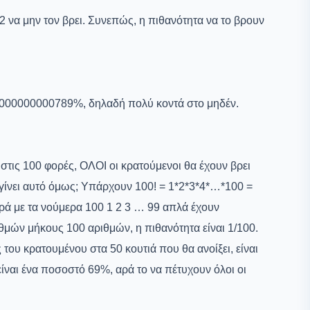
1/2 να μην τον βρει. Συνεπώς, η πιθανότητα να το βρουν
000000000789%, δηλαδή πολύ κοντά στο μηδέν.
τις 100 φορές, ΟΛΟΙ οι κρατούμενοι θα έχουν βρει
α γίνει αυτό όμως; Υπάρχουν 100! = 1*2*3*4*…*100 =
ιρά με τα νούμερα 100 1 2 3 … 99 απλά έχουν
ριθμών μήκους 100 αριθμών, η πιθανότητα είναι 1/100.
μός του κρατουμένου στα 50 κουτιά που θα ανοίξει, είναι
ίναι ένα ποσοστό 69%, αρά το να πέτυχουν όλοι οι